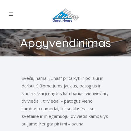
Apgyvendinimas
Svečių namai „Linas“ pritaikyti ir poilsiui ir
darbui. Siūlome Jums jaukius, patogius ir
šiuolaikiškai įrengtus kambarius: vienviečiai
,
dviviečiai
, triviečiai
– patogūs vieno
kambario numeriai, liukso klasės – su
svetaine ir miegamuoju, dvivietis kambarys
su jame įrengta pirtimi – sauna.