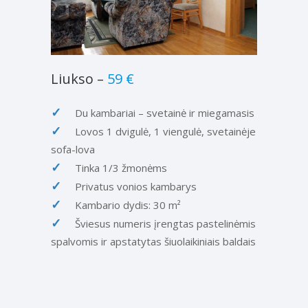
Liukso
–
59 €
Du kambariai – svetainė ir miegamasis
Lovos 1 dvigulė, 1 viengulė, svetainėje
sofa-lova
Tinka 1/3 žmonėms
Privatus vonios kambarys
Kambario dydis: 30 m²
Šviesus numeris įrengtas pastelinėmis
spalvomis ir apstatytas šiuolaikiniais baldais