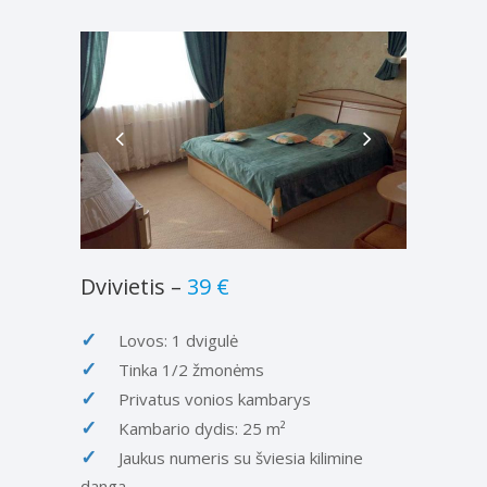
Dvivietis
–
39 €
Lovos: 1 dvigulė
Tinka 1/2 žmonėms
Privatus vonios kambarys
Kambario dydis: 25 m²
Jaukus numeris su šviesia kilimine
danga